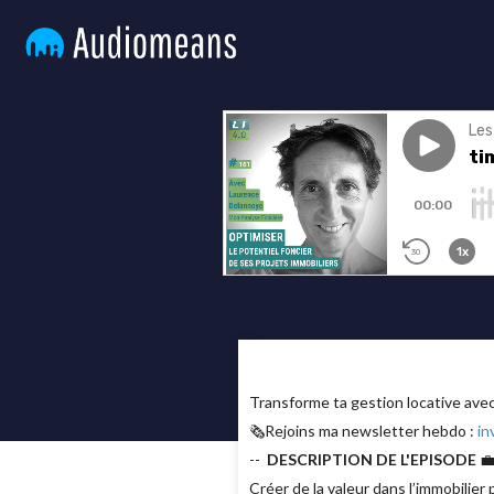
Transforme ta gestion locative av
🗞Rejoins ma newsletter hebdo :
in
--
DESCRIPTION DE L'EPISODE

Créer de la valeur dans l’immobilier