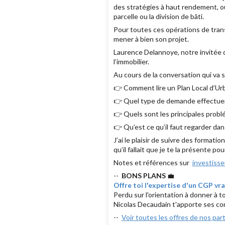
des stratégies à haut rendement, o
parcelle ou la division de bâti.
Pour toutes ces opérations de trans
mener à bien son projet.
Laurence Delannoye, notre invitée d
l’immobilier.
Au cours de la conversation qui va s
👉 Comment lire un Plan Local d’Urb
👉 Quel type de demande effectuer 
👉 Quels sont les principales prob
👉 Qu’est ce qu’il faut regarder d
J’ai le plaisir de suivre des format
qu’il fallait que je te la présente p
Notes et références sur
investiss
--
BONS PLANS
💼
Offre toi l'expertise d'un CGP v
Perdu sur l'orientation à donner à t
Nicolas Decaudain t'apporte ses cons
--
Voir toutes les offres de nos par