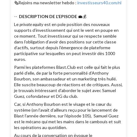
🗞Rejoins ma newsletter hebdo :
investisseurs40.com/nl
--
DESCRIPTION DE L'EPISODE
💼💰
Le
private equity
est en pole position des nouveaux
supports d’investissement qui ont le vent en poupe en
ce moment. Tout investisseur qui se respecte semble
dans l’obligation d’avoir des positions sur cette classe
d’actifs, surtout depuis l’émergence de plateforme
participative sur lesquelles on peut investir dès 1000
euros.
Parmi les plateformes Blast.Club est celle qui fait le plus
parlé d’elle, de par la forte personnalité d’Anthony
Bourbon, son ambassadeur et un marketing très huilé.
Elle suscite beaucoup de réactions et de critiques. Aussi,
je trouvais intéressant d'aborder le sujet avec Samuel
Guez, cofondateur et DG du club.
Car, si Anthony Bourbon est le visage et le cœur du
système (on l’avait d’ailleurs reçu pour le lancement de
Blast l’année dernière, sur l’épisode 105), Samuel Guez
est le mécano qui met les mains dans le cambouis et suit
les opérations au quotidien.
Au cours de la conversation on évoque le