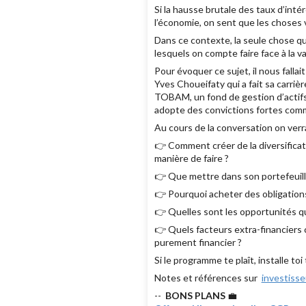
Si la hausse brutale des taux d’intér
l’économie, on sent que les choses 
Dans ce contexte, la seule chose qu’
lesquels on compte faire face à la va
Pour évoquer ce sujet, il nous fallai
Yves Choueifaty qui a fait sa carri
TOBAM, un fond de gestion d’actifs 
adopte des convictions fortes comme
Au cours de la conversation on ver
👉 Comment créer de la diversificat
manière de faire ?
👉 Que mettre dans son portefeuille
👉 Pourquoi acheter des obligation
👉 Quelles sont les opportunités qu
👉 Quels facteurs extra-financiers
purement financier ?
Si le programme te plaît, installe t
Notes et références sur
investiss
--
BONS PLANS
💼