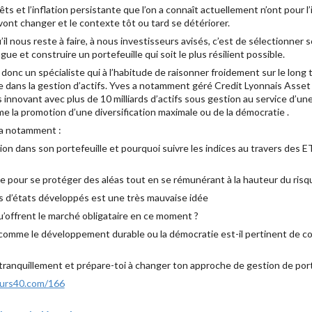
êts et l’inflation persistante que l’on a connaît actuellement n’ont pour 
vont changer et le contexte tôt ou tard se détériorer.
il nous reste à faire, à nous investisseurs avisés, c’est de sélectionner
gue et construire un portefeuille qui soit le plus résilient possible.
t donc un spécialiste qui à l’habitude de raisonner froidement sur le long t
ère dans la gestion d’actifs. Yves a notamment géré Credit Lyonnais Ass
innovant avec plus de 10 milliards d’actifs sous gestion au service d’un
 la promotion d’une diversification maximale ou de la démocratie .
ra notamment :
ion dans son portefeuille et pourquoi suivre les indices au travers des
 pour se protéger des aléas tout en se rémunérant à la hauteur du risqu
s d’états développés est une très mauvaise idée
’offrent le marché obligataire en ce moment ?
 comme le développement durable ou la démocratie est-il pertinent de co
oi tranquillement et prépare-toi à changer ton approche de gestion de por
eurs40.com/166