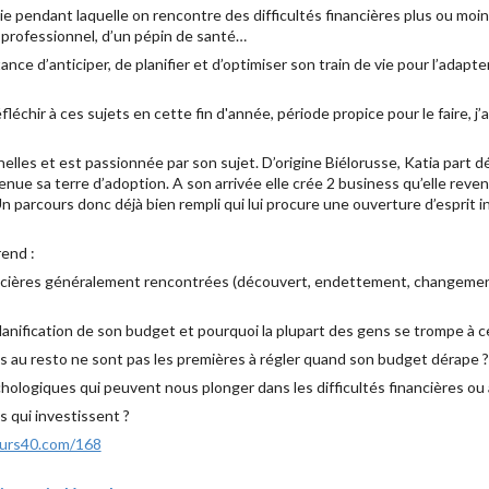
vie pendant laquelle on rencontre des difficultés financières plus ou moin
 professionnel, d’un pépin de santé…
nce d’anticiper, de planifier et d’optimiser son train de vie pour l’adapt
échir à ces sujets en cette fin d'année, période propice pour le faire, j’ai l
elles et est passionnée par son sujet. D’origine Biélorusse, Katia part d
enue sa terre d’adoption. A son arrivée elle crée 2 business qu’elle rev
n parcours donc déjà bien rempli qui lui procure une ouverture d’esprit 
end :
nancières généralement rencontrées (découvert, endettement, changement
lanification de son budget et pourquoi la plupart des gens se trompe à ce
s au resto ne sont pas les premières à régler quand son budget dérape ?
logiques qui peuvent nous plonger dans les difficultés financières ou au
s qui investissent ?
eurs40.com/168