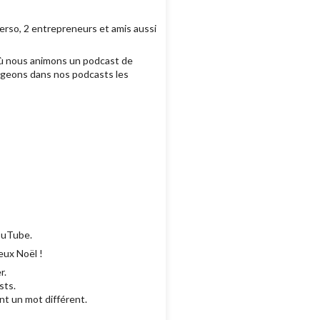
erso, 2 entrepreneurs et amis aussi
où nous animons un podcast de
tageons dans nos podcasts les
YouTube.
eux Noël !
r.
sts.
ent un mot différent.