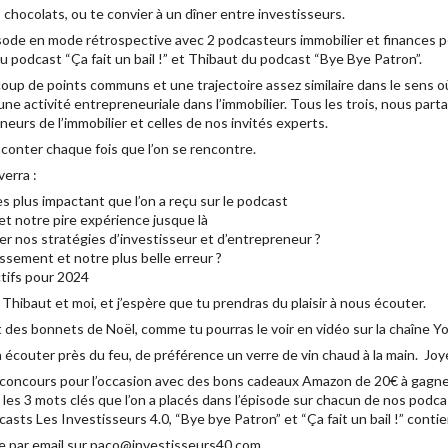
 chocolats, ou te convier à un dîner entre investisseurs.
isode en mode rétrospective avec 2 podcasteurs immobilier et finances p
 podcast “Ça fait un bail !” et Thibaut du podcast “Bye Bye Patron”.
oup de points communs et une trajectoire assez similaire dans le sens 
une activité entrepreneuriale dans l’immobilier. Tous les trois, nous par
eurs de l’immobilier et celles de nos invités experts.
conter chaque fois que l’on se rencontre.
erra :
s plus impactant que l’on a reçu sur le podcast
et notre pire expérience jusque là
r nos stratégies d’investisseur et d’entrepreneur ?
ssement et notre plus belle erreur ?
tifs pour 2024
ibaut et moi, et j’espère que tu prendras du plaisir à nous écouter.
 des bonnets de Noël, comme tu pourras le voir en vidéo sur la chaîne 
à écouter près du feu, de préférence un verre de vin chaud à la main. Joy
jeu concours pour l’occasion avec des bons cadeaux Amazon de 20€ à gagne
er les 3 mots clés que l’on a placés dans l’épisode sur chacun de nos podca
asts Les Investisseurs 4.0, “Bye bye Patron” et “Ça fait un bail !” conti
ie par email sur paco@investisseurs40.com