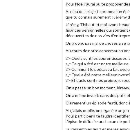
Pour Noël j’aurai pu te proposer des
Au lieu de cela je te propose un ép
que tu connais sûrement : Jérémy du
Jérémy, Thibaut et moi avons beauc
finances personnelles qui soutient 
découvertes de nos vies d’entrepren
On a donc pas mal de choses à se ra
Au cours de notre conversation on v
👉 Quels sont les apprentissages le
👉 Ce qui a été est notre meilleure 
👉 Comment le podcast a fait évolue
👉 Quel a été notre meilleur investi
👉 Et quels sont nos projets respec
On a passé un bon moment Jérémy, Th
On a même investi dans des pulls et
Clairement un épisode festif, donc 
Ah j’allais oublié, on organise un 
Pour participer il te faudra identifi
L’épisode diffusé sur chacun de podc
Tu rassembles les 3 et me les envo