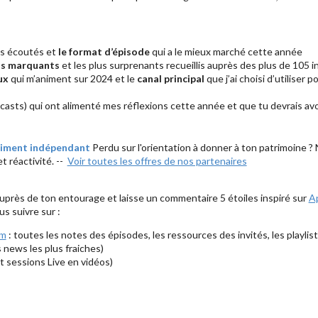
us écoutés et
le format d’épisode
qui a le mieux marché cette année
lus marquants
et les plus surprenants recueillis auprès des plus de 105 i
ux
qui m’animent sur 2024 et le
canal principal
que j’ai choisi d’utiliser
dcasts) qui ont alimenté mes réflexions cette année et que tu devrais av
raiment indépendant
Perdu sur l'orientation à donner à ton patrimoine ?
t réactivité. --
Voir toutes les offres de nos partenaires
r auprès de ton entourage et laisse un commentaire 5 étoiles inspiré sur
A
us suivre sur :
om
: toutes les notes des épisodes, les ressources des invités, les playlist
s news les plus fraiches)
t sessions Live en vidéos)