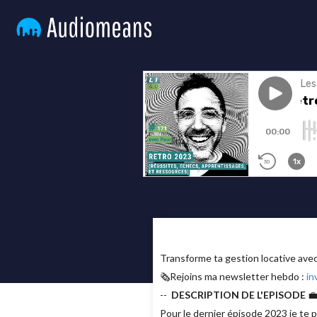
Transforme ta gestion locative av
🗞Rejoins ma newsletter hebdo :
in
--
DESCRIPTION DE L'EPISODE

Pour le dernier épisode 2023 je te 