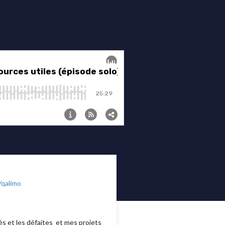
/qalimo
ès et les défaites et mes projets