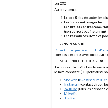
sur 2024.
Au programme
Le
top 5
des épisodes les pl
Les
5 apprentissages les p
Les
projets entrepreneuria
(non ce n’est pas instagram)
Les
ressources
(livres et po
--
BONS PLANS
💼
Offre toi l'expertise d'un CGP v
conseils d'experts avec objectivité e
--
SOUTENIR LE PODCAST ❤️
Le podcast te plait ? Fais-le savoi
le faire connaître ;)Tu peux aussi no
Site web
(
investisseurs40.c
Instagram
(contact direct, le
Youtube
(tous les épisodes e
Linkedin
Twitter