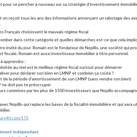
 pour se pencher à nouveau sur sa stratégie d’investissement immobilie
et on reçoit tous les ans des informations annonçant un rabotage des av
.
es Français choisissent le mauvais régime fiscal
omber dans cette catégorie et quelles démarches est-ce que cela impliqu
re invité du jour. Romain est le fondateur de Nopillo, une société qui pr
t fiscale. Romain est aussi investisseur immobilier à titre personnel.
 à apprendre :
oitée au réel est le meilleur régime fiscal surtout pour démarrer
aliser pour déclarer son bien en LMNP et combien ça coûte ?
ut de la période d’amortissement de son LMNP (sans vendre son bien)
 ne doit pas te préoccuper
reurs commises par les plus de 1500 investisseurs que Nopillo accompagn
vec Nopillo qui replace les bases de la fiscalité immobilière et qui sera u
ilier.
eurs40.com/173
raiment indépendant