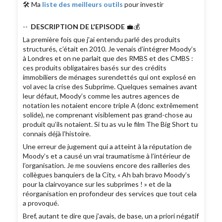
🛠 Ma
liste des meilleurs outils
pour investir
--
DESCRIPTION DE L'EPISODE
💼💰
La première fois que j’ai entendu parlé des produits
structurés, c’était en 2010. Je venais d’intégrer Moody’s
à Londres et on ne parlait que des RMBS et des CMBS :
ces produits obligataires basés sur des crédits
immobiliers de ménages surendettés qui ont explosé en
vol avec la crise des Subprime. Quelques semaines avant
leur défaut, Moody’s comme les autres agences de
notation les notaient encore triple A (donc extrêmement
solide), ne comprenant visiblement pas grand-chose au
produit qu’ils notaient. Si tu as vu le film The Big Short tu
connais déjà l’histoire.
Une erreur de jugement qui a atteint à la réputation de
Moody’s et a causé un vrai traumatisme à l’intérieur de
l’organisation. Je me souviens encore des railleries des
collègues banquiers de la City, « Ah bah bravo Moody’s
pour la clairvoyance sur les subprimes ! » et de la
réorganisation en profondeur des services que tout cela
a provoqué.
Bref, autant te dire que j’avais, de base, un a priori négatif