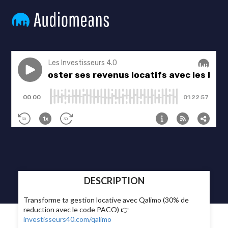
DESCRIPTION
Transforme ta gestion locative avec Qalimo (30% de
reduction avec le code PACO) 👉
investisseurs40.com/qalimo