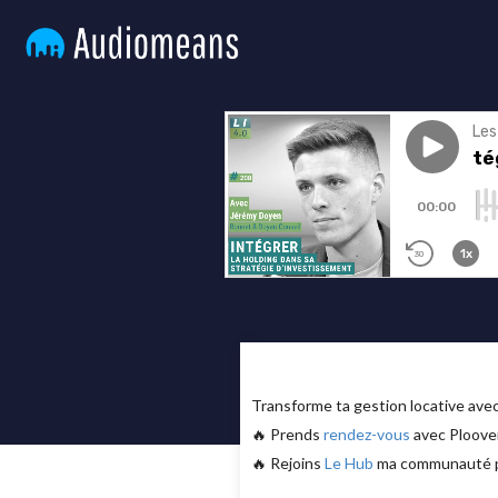
Transforme ta gestion locative av
🔥 Prends
rendez-vous
avec Ploover
🔥 Rejoins
Le Hub
ma communauté pri