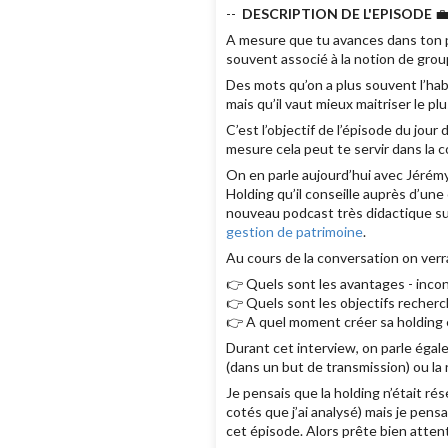
--
DESCRIPTION DE L'EPISODE

A mesure que tu avances dans ton p
souvent associé à la notion de group
Des mots qu’on a plus souvent l’hab
mais qu’il vaut mieux maitriser le p
C’est l’objectif de l’épisode du jou
mesure cela peut te servir dans la c
On en parle aujourd’hui avec Jérémy
Holding qu’il conseille auprès d’un
nouveau podcast très didactique su
gestion de patrimoine
.
Au cours de la conversation on ver
👉 Quels sont les avantages - inco
👉 Quels sont les objectifs recherc
👉 A quel moment créer sa holding 
Durant cet interview, on parle égale
(dans un but de transmission) ou la 
Je pensais que la holding n’était ré
cotés que j’ai analysé) mais je pens
cet épisode. Alors prête bien attenti