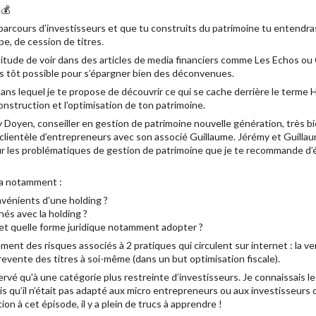
💰
arcours d’investisseurs et que tu construits du patrimoine tu entendra
e, de cession de titres.
itude de voir dans des articles de media financiers comme Les Echos ou 
lus tôt possible pour s’épargner bien des déconvenues.
r dans lequel je te propose de découvrir ce qui se cache derrière le terme
onstruction et l’optimisation de ton patrimoine.
 Doyen, conseiller en gestion de patrimoine nouvelle génération, très 
e clientèle d’entrepreneurs avec son associé Guillaume. Jérémy et Guillau
r les problématiques de gestion de patrimoine que je te recommande d’é
ra notamment :
nvénients d’une holding ?
hés avec la holding ?
et quelle forme juridique notamment adopter ?
ment des risques associés à 2 pratiques qui circulent sur internet : la v
revente des titres à soi-même (dans un but optimisation fiscale).
servé qu'à une catégorie plus restreinte d’investisseurs. Je connaissais 
ais qu’il n’était pas adapté aux micro entrepreneurs ou aux investisseurs
on à cet épisode, il y a plein de trucs à apprendre !