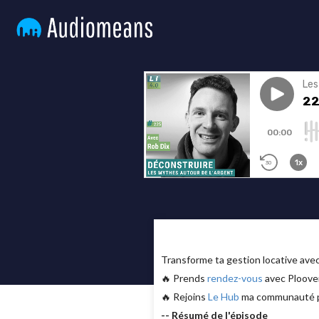
Transforme ta gestion locative av
🔥 Prends
rendez-vous
avec Ploover
🔥 Rejoins
Le Hub
ma communauté pri
-- Résumé de l'épisode