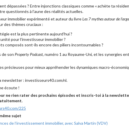
ient dépassées ? Entre injonctions classiques comme « achète ta résidence
être questionnés à l’aune des réalités actuelles.
seur immobilier expérimenté et auteur du livre
Les 7 mythes autour de l’arg
sur des thèmes cruciaux :
tégie est la plus pertinente aujourd’hui ?
unité pour l’investisseur immobilier ?
rêts composés sont-ils encore des piliers incontournables ?
s de son
Property Podcast
, numéro 1 au Royaume-Uni, et les synergies ent
ces précieuses pour mieux appréhender les dynamiques macro-économiqu
a newsletter : investisseurs40.com/nl.
ne écoute !
 ne rien rater des prochains épisodes et inscris-toi à la newslette
ratuitement.
eurs40.com/225
 même sujet
ances de l’investissement immobilier, avec Salva Martin (VDV)