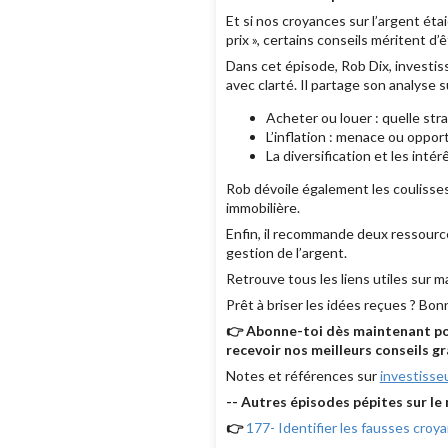
Et si nos croyances sur l’argent éta
prix », certains conseils méritent d’
Dans cet épisode, Rob Dix, investis
avec clarté. Il partage son analyse 
Acheter ou louer : quelle stra
L’inflation : menace ou opport
La diversification et les inté
Rob dévoile également les coulisse
immobilière.
Enfin, il recommande deux ressour
gestion de l’argent.
Retrouve tous les liens utiles sur m
Prêt à briser les idées reçues ? Bon
👉 Abonne-toi dès maintenant pour
recevoir nos meilleurs conseils g
Notes et références sur
investiss
-- Autres épisodes pépites sur le
👉
177- Identifier les fausses croy