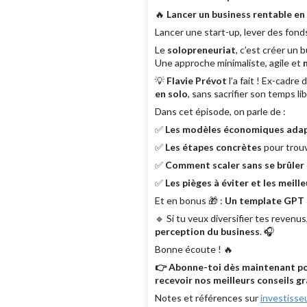
🔥
Lancer un business rentable en
Lancer une start-up, lever des fond
Le
solopreneuriat
, c’est créer un
Une approche minimaliste, agile et
💡
Flavie Prévot
l’a fait ! Ex-cadre
en solo
, sans sacrifier son temps l
Dans cet épisode, on parle de :
✅
Les modèles économiques ada
✅
Les étapes concrètes
pour trouv
✅
Comment scaler sans se brûler
✅
Les pièges à éviter et les meill
Et en bonus 🎁 :
Un template GPT o
🔹 Si tu veux diversifier tes reven
perception du business
. 🎧
Bonne écoute ! 🔥
👉 Abonne-toi dès maintenant pour
recevoir nos meilleurs conseils g
Notes et références sur
investiss