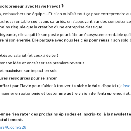
 solopreneur, avec Flavie Prévot
🎙️
s, embaucher une équipe… Et si on oubliait tout ça pour entreprendre a
 business rentable
seul, sans salariés
, en s’appuyant sur des compétence
moins risquée
que la création d’une entreprise classique.
 dirigeante, elle a quitté son poste pour bâtir un écosystème rentable qui 
ibre ni son énergie. Elle partage avec nous
les clés pour réussir
son solo-
ptés
au salariat (et ceux à éviter)
er son idée et encaisser ses premiers revenus
et maximiser son impact en solo
eures ressources
pour se lancer
ffert par Flavie
pour t’aider à trouver
ta niche idéale
, dispo ici 👉
inve
us, gagner en autonomie et tester
une autre vision de l’entrepreneuriat
 ne rien rater des prochains épisodes et inscris-toi à la newslette
ratuitement.
eurs40.com/228