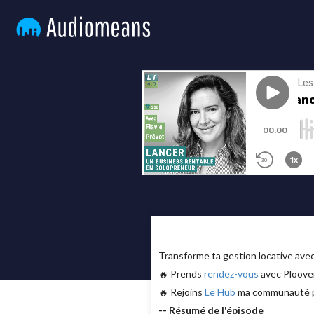
Transforme ta gestion locative av
🔥 Prends
rendez-vous
avec Ploover
🔥 Rejoins
Le Hub
ma communauté pri
-- Résumé de l'épisode