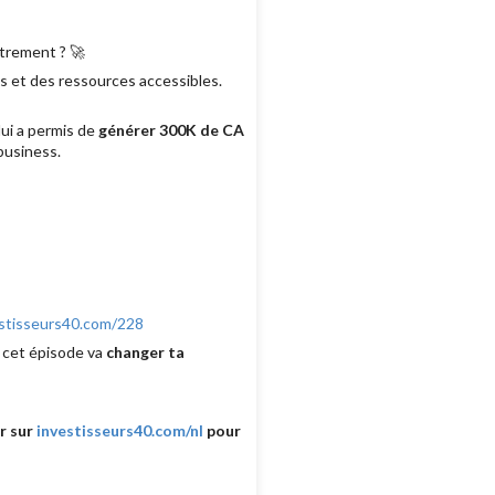
utrement ? 🚀
s et des ressources accessibles.
lui a permis de
générer 300K de CA
business.
stisseurs40.com/228
, cet épisode va
changer ta
r sur
investisseurs40.com/nl
pour