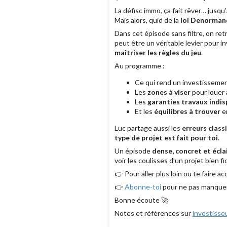
La défisc immo, ça fait rêver… jusq
Mais alors, quid de la
loi Denorman
Dans cet épisode sans filtre, on re
peut être un véritable levier pour in
maîtriser les règles du jeu
.
Au programme :
Ce qui rend un investisseme
Les
zones à viser
pour louer 
Les
garanties travaux indi
Et les
équilibres à trouver
en
Luc partage aussi les
erreurs class
type de projet est fait pour toi
.
Un épisode
dense, concret et écla
voir les coulisses d’un projet bien 
👉 Pour aller plus loin ou te faire 
👉
Abonne-toi
pour ne pas manquer l
Bonne écoute 🚀
Notes et références sur
investiss