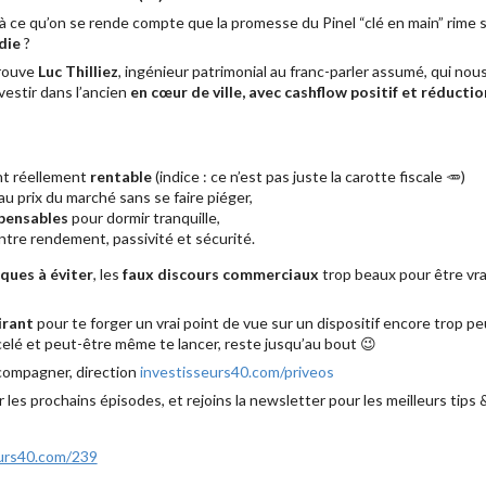
u’à ce qu’on se rende compte que la promesse du Pinel “clé en main” rime
die
?
trouve
Luc Thilliez
, ingénieur patrimonial au franc-parler assumé, qui n
vestir dans l’ancien
en cœur de ville, avec cashflow positif et réductio
nt réellement
rentable
(indice : ce n’est pas juste la carotte fiscale 🥕)
au prix du marché sans se faire piéger,
spensables
pour dormir tranquille,
tre rendement, passivité et sécurité.
iques à éviter
, les
faux discours commerciaux
trop beaux pour être vrai
irant
pour te forger un vrai point de vue sur un dispositif encore trop peu 
ficelé et peut-être même te lancer, reste jusqu’au bout 😉
accompagner, direction
investisseurs40.com/priveos
es prochains épisodes, et rejoins la newsletter pour les meilleurs tips 
eurs40.com/239