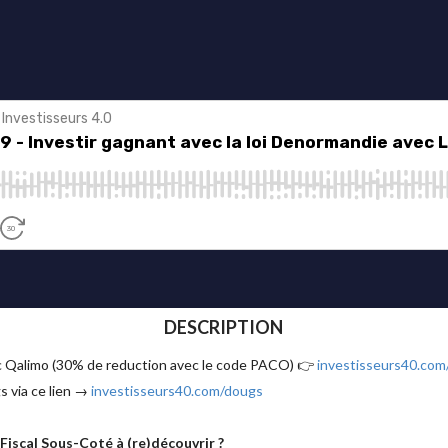
DESCRIPTION
ec Qalimo (30% de reduction avec le code PACO) 👉
investisseurs40.com
s via ce lien →
investisseurs40.com/dougs
Fiscal Sous-Coté à (re)découvrir ?