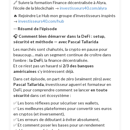
🔗 Suivre la formation Finance décentralisée à Alyra,
l'école de la blockchain →
investisseurs40.com/alyra
🔥 Rejoindre Le Hub mon groupe d'investisseurs inspirés
→
investisseurs40.com/hub
-- Résumé de l'épisode
🎧
Comment bien démarrer dans la DeFi : setup,
sécurité et méthode — avec Pascal Tallarida
Les marchés sont chahutés, la crypto en pause pour
beaucoup… mais un segment continue de croître dans
l’ombre :
la DeFi
, la finance décentralisée.
Et ce n’est pas un hasard si
2/3 des banques
américaines
s’y intéressent déjà.
Dans cet épisode, on part de zéro (vraiment zéro) avec
Pascal Tallarida
, investisseur aguerri et formateur en
DeFi, pour comprendre comment se lancer
en toute
sécurité
dans cet écosystème :
✅ Les bons réflexes pour sécuriser ses wallets,
✅ Les meilleures plateformes pour convertir ses euros
en cryptos (et inversement),
✅ Les erreurs de débutant à éviter absolument,
✅ Et comment poser les bases pour un rendement