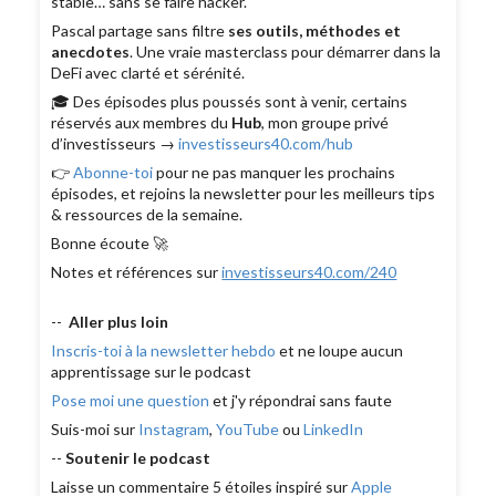
stable… sans se faire hacker.
Pascal partage sans filtre
ses outils, méthodes et
anecdotes
. Une vraie masterclass pour démarrer dans la
DeFi avec clarté et sérénité.
🎓 Des épisodes plus poussés sont à venir, certains
réservés aux membres du
Hub
, mon groupe privé
d’investisseurs →
investisseurs40.com/hub
👉
Abonne-toi
pour ne pas manquer les prochains
épisodes, et rejoins la newsletter pour les meilleurs tips
& ressources de la semaine.
Bonne écoute 🚀
Notes et références sur
investisseurs40.com/240
--
Aller plus loin
Inscris-toi à la newsletter hebdo
et ne loupe aucun
apprentissage sur le podcast
Pose moi une question
et j'y répondrai sans faute
Suis-moi sur
Instagram
,
YouTube
ou
LinkedIn
--
Soutenir le podcast
Laisse un commentaire 5 étoiles inspiré sur
Apple