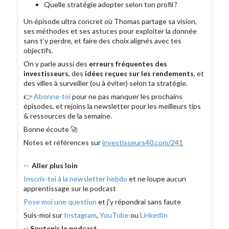
Quelle stratégie adopter selon ton profil ?
Un épisode ultra concret où Thomas partage sa vision,
ses méthodes et ses astuces pour exploiter la donnée
sans t’y perdre, et faire des choix alignés avec tes
objectifs.
On y parle aussi des
erreurs fréquentes des
investisseurs
, des
idées reçues sur les rendements
, et
des villes à surveiller (ou à éviter) selon ta stratégie.
👉
Abonne-toi
pour ne pas manquer les prochains
épisodes, et rejoins la newsletter pour les meilleurs tips
& ressources de la semaine.
Bonne écoute 🚀
Notes et références sur
investisseurs40.com/241
--
Aller plus loin
Inscris-toi à la newsletter hebdo
et ne loupe aucun
apprentissage sur le podcast
Pose moi une question
et j'y répondrai sans faute
Suis-moi sur
Instagram
,
YouTube
ou
LinkedIn
--
Soutenir le podcast