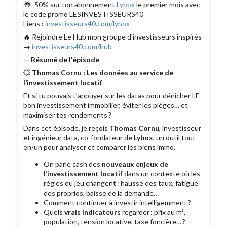
🎁 -50% sur ton abonnement
Lybox
le premier mois avec
le code promo LESINVESTISSEURS40
Liens :
investisseurs40.com/lybox
🔥 Rejoindre Le Hub mon groupe d'investisseurs inspirés
→
investisseurs40.com/hub
-- Résumé de l'épisode
💥
Thomas Cornu : Les données au service de
l’investissement locatif
Et si tu pouvais t’appuyer sur les datas pour dénicher LE
bon investissement immobilier, éviter les pièges… et
maximiser tes rendements ?
Dans cet épisode, je reçois
Thomas Cornu
, investisseur
et ingénieur data, co-fondateur de
Lybox
, un outil tout-
en-un pour analyser et comparer les biens immo.
On parle cash des
nouveaux enjeux de
l’investissement locatif
dans un contexte où les
règles du jeu changent : hausse des taux, fatigue
des proprios, baisse de la demande…
Comment continuer à investir intelligemment ?
Quels
vrais indicateurs
regarder : prix au m²,
population, tension locative, taxe foncière… ?