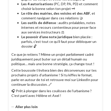
Les 4 autorisations
(PC, DP, PA, PD) et comment
choisir la bonne selon ton projet 🗝️
Le rôle des mairies, des voisins et des ABF
, et
comment naviguer dans ces relations 🤝
Les outils de défense
: audits préalables, notes
internes et recours contentieux pour peser face
aux services instructeurs ⚖️
Le pouvoir d’une note juridique
bien placée :
parfois, c’est tout ce qu’il faut pour débloquer un
dossier 🔓
Ce que je retiens ? Même un projet
parfaitement
cadré
juridiquement peut buter sur un détail humain ou
politique… mais une bonne stratégie, ça change tout !
Cette boussole t’évitera bien des déconvenues sur tes
prochains projets d’urbanisme ! Si tu kiffes le format,
parle-en autour de toi et retrouve-moi sur LinkedIn pour
continuer la discussion. 🔗
🎧 Prêt à plonger dans les coulisses de l'urbanisme ?
C’est parti avec Hélène et Axel !
--
Aller plus loin