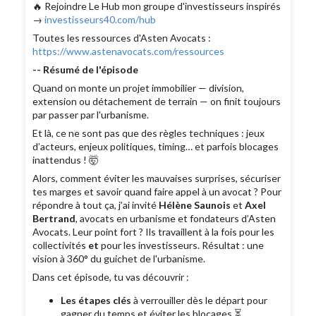
🔥 Rejoindre Le Hub mon groupe d'investisseurs inspirés
→
investisseurs40.com/hub
Toutes les ressources d'Asten Avocats :
https://www.astenavocats.com/ressources
-- Résumé de l'épisode
Quand on monte un projet immobilier — division,
extension ou détachement de terrain — on finit toujours
par passer par l'urbanisme.
Et là, ce ne sont pas que des règles techniques : jeux
d’acteurs, enjeux politiques, timing… et parfois blocages
inattendus ! 🤯
Alors, comment éviter les mauvaises surprises, sécuriser
tes marges et savoir quand faire appel à un avocat ? Pour
répondre à tout ça, j’ai invité
Hélène Saunois
et
Axel
Bertrand
, avocats en urbanisme et fondateurs d’Asten
Avocats. Leur point fort ? Ils travaillent à la fois pour les
collectivités
et
pour les investisseurs. Résultat : une
vision à 360° du guichet de l'urbanisme.
Dans cet épisode, tu vas découvrir :
Les étapes clés
à verrouiller dès le départ pour
gagner du temps et éviter les blocages ⏳