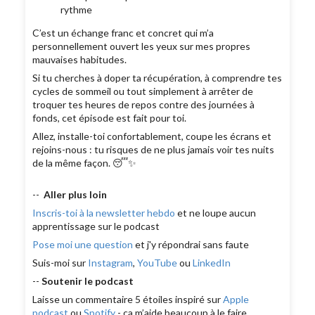
rythme
C’est un échange franc et concret qui m’a
personnellement ouvert les yeux sur mes propres
mauvaises habitudes.
Si tu cherches à doper ta récupération, à comprendre tes
cycles de sommeil ou tout simplement à arrêter de
troquer tes heures de repos contre des journées à
fonds, cet épisode est fait pour toi.
Allez, installe-toi confortablement, coupe les écrans et
rejoins-nous : tu risques de ne plus jamais voir tes nuits
de la même façon. 😴✨
--
Aller plus loin
Inscris-toi à la newsletter hebdo
et ne loupe aucun
apprentissage sur le podcast
Pose moi une question
et j'y répondrai sans faute
Suis-moi sur
Instagram
,
YouTube
ou
LinkedIn
--
Soutenir le podcast
Laisse un commentaire 5 étoiles inspiré sur
Apple
podcast
ou
Spotify
- ça m’aide beaucoup à le faire