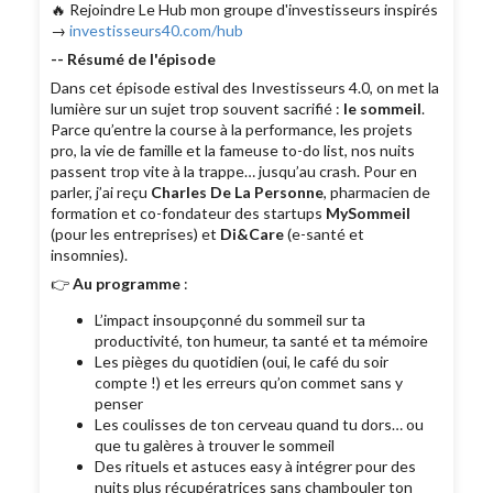
🔥 Rejoindre Le Hub mon groupe d'investisseurs inspirés
→
investisseurs40.com/hub
-- Résumé de l'épisode
Dans cet épisode estival des Investisseurs 4.0, on met la
lumière sur un sujet trop souvent sacrifié :
le sommeil
.
Parce qu’entre la course à la performance, les projets
pro, la vie de famille et la fameuse to-do list, nos nuits
passent trop vite à la trappe… jusqu’au crash. Pour en
parler, j’ai reçu
Charles De La Personne
, pharmacien de
formation et co-fondateur des startups
MySommeil
(pour les entreprises) et
Di&Care
(e-santé et
insomnies).
👉
Au programme
:
L’impact insoupçonné du sommeil sur ta
productivité, ton humeur, ta santé et ta mémoire
Les pièges du quotidien (oui, le café du soir
compte !) et les erreurs qu’on commet sans y
penser
Les coulisses de ton cerveau quand tu dors… ou
que tu galères à trouver le sommeil
Des rituels et astuces easy à intégrer pour des
nuits plus récupératrices sans chambouler ton