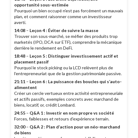
opportunité sous-estimée
Pourquoi un bien occupé n’est pas forcément un mauvais
plan, et comment raisonner comme un investisseur
averti.
14:08
–
Leçon 4 : Éviter de suivre la masse
Trouver son sous-marché, se méfier des produits trop
marketés (IPO, DCA sur ETF), comprendre la mécanique
derrière le rendement en DeFi.
18:48
–
Leçon 5 : Distinguer investissement actif et
placement passif
Pourquoi le stock picking ou la LCD relèvent plus de
l’entrepreneuriat que de la gestion patrimoniale passive.
21:11
–
Leçon 6 : La puissance des boucles qui s’auto-
alimentent
Créer un cercle vertueux entre activité entrepreneuriale
et actifs passifs, exemples concrets avec marchand de
biens, locatif, or, crédit Lombard.
24:55
–
Q&A 1 : Investir en nom propre vs société
Forces, faiblesses et retours d’expérience terrain.
32:00
–
Q&A 2 : Plan d’action pour un néo-marchand
de biens