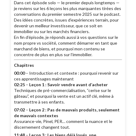
Dans cet épisode solo — le premier depuis longtemps —
je reviens sur les 6 leçons les plus marquantes tirées des
conversations du premier semestre 2025 sur le podcast.
Des idées concrètes, issues d’expériences terrain, pour
devenir un meilleur investisseur, que ce soit en
immobilier ou sur les marchés financiers.
En fin d’épisode, je réponds aussi à vos questions sur le
nom propre vs société, comment démarrer en tant que
marchand de biens, et pourquoi mon contenu se
concentre de plus en plus sur l’immobilier.
Chapitres
00:00
– Introduction et contexte : pourquoi revenir sur
ces apprentissages maintenant
02:25
–
Leçon 1 : Savoir vendre avant d’acheter
Techniques de pré-commercialisation, “cerise sur le
gâteau”, et pourquoi la vente est un actif clé, même à
transmettre à ses enfants.
07:02
–
Leçon 2 : Pas de mauvais produits, seulement
de mauvais contextes
Assurance-vie, Pinel, PER… comment la nuance et le
discernement changent tout.
11:48
–
Leçon 3 : Les biens déjà loués, une