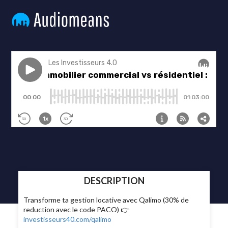
DESCRIPTION
Transforme ta gestion locative avec Qalimo (30% de
reduction avec le code PACO) 👉
investisseurs40.com/qalimo