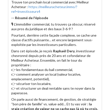
Trouve ton prochain local commercial avec Meilleur
Acheteur :
https://meilleuracheteur.immo/?
ref=investisseurs4
-- Résumé de l'épisode
🎙 L’immobilier commercial, tu trouves ça obscur, réservé
aux pros du juridique et des baux 3-6-9 ?
Pourtant, derrière cette façade complexe, se cache une
classe d’actifs puissante… et encore largement sous-
exploitée par les investisseurs particuliers.
Dans cet épisode, je reçois
Raphaël Dery
, investisseur
chevronné depuis près de 20 ans et cofondateur de
Meilleur Acheteur. Ensemble, on fait le tour du
propriétaire :
👉 les fondamentaux du bail commercial,
👉 comment analyser un local (valeur locative,
emplacement, potentiel),
👉 sécuriser ton locataire,
👉 et structurer un deal rentable sans te noyer dans la
paperasse.
On parle aussi de financement, de gestion, de stratégie
“bon père de famille” vs. value-add… Et tu vas voir :
la
vraie création de valeur ne se cache pas là où tu crois.