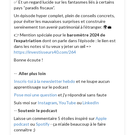
✅ Et un regard lucide sur les fantasmes liés à certains
pays “paradis fiscaux”.
Un épisode hyper complet, plein de conseils concrets,
pour éviter les mauvaises surprises et construire
sereinement ton avenir patrimonial à l’étranger. 🌍💼
👉 Mention spéciale pour le
baromètre 2024 de
l’expatriation
dont on parle dans l’épisode : le lien est
dans les notes si tu veux y jeter un œil =>
https://investisseurs40.com/264
Bonne écoute !
--
Aller plus loin
Inscris-toi à la newsletter hebdo
et ne loupe aucun
apprentissage sur le podcast
Pose moi une question
et j'y répondrai sans faute
Suis-moi sur
Instagram
,
YouTube
ou
LinkedIn
--
Soutenir le podcast
Laisse un commentaire 5 étoiles inspiré sur
Apple
podcast
ou
Spotify
- ça m’aide beaucoup à le faire
connaître ;)