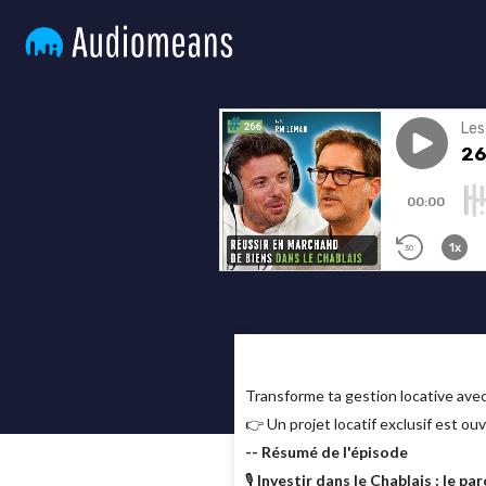
Transforme ta gestion locative av
👉 Un projet locatif exclusif est ou
-- Résumé de l'épisode
🎙️
Investir dans le Chablais : le p