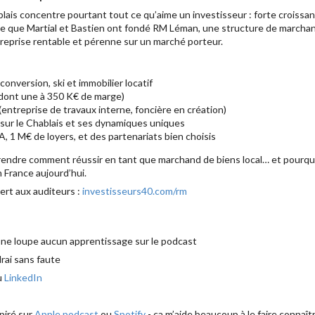
lais concentre pourtant tout ce qu’aime un investisseur : forte croissa
e que Martial et Bastien ont fondé RM Léman, une structure de marchands
ntreprise rentable et pérenne sur un marché porteur.
onversion, ski et immobilier locatif
(dont une à 350 K€ de marge)
(entreprise de travaux interne, foncière en création)
sur le Chablais et ses dynamiques uniques
, 1 M€ de loyers, et des partenariats bien choisis
endre comment réussir en tant que marchand de biens local… et pourquoi
 France aujourd’hui.
vert aux auditeurs :
investisseurs40.com/rm
 ne loupe aucun apprentissage sur le podcast
drai sans faute
u
LinkedIn
piré sur
Apple podcast
ou
Spotify
- ça m’aide beaucoup à le faire connaîtr