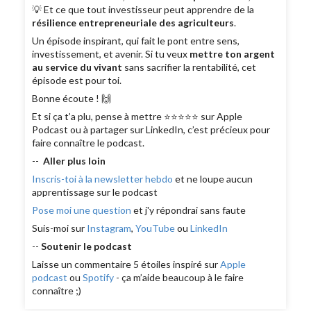
💡 Et ce que tout investisseur peut apprendre de la
résilience entrepreneuriale des agriculteurs
.
Un épisode inspirant, qui fait le pont entre sens,
investissement, et avenir. Si tu veux
mettre ton argent
au service du vivant
sans sacrifier la rentabilité, cet
épisode est pour toi.
Bonne écoute ! 🙌
Et si ça t’a plu, pense à mettre ⭐⭐⭐⭐⭐ sur Apple
Podcast ou à partager sur LinkedIn, c’est précieux pour
faire connaître le podcast.
--
Aller plus loin
Inscris-toi à la newsletter hebdo
et ne loupe aucun
apprentissage sur le podcast
Pose moi une question
et j'y répondrai sans faute
Suis-moi sur
Instagram
,
YouTube
ou
LinkedIn
--
Soutenir le podcast
Laisse un commentaire 5 étoiles inspiré sur
Apple
podcast
ou
Spotify
- ça m’aide beaucoup à le faire
connaître ;)