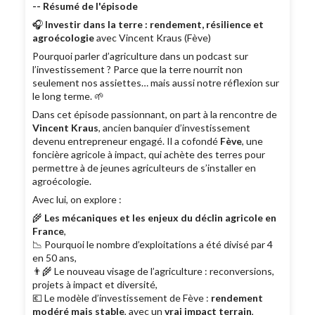
-- Résumé de l'épisode
🎧
Investir dans la terre : rendement, résilience et
agroécologie
avec Vincent Kraus (Fève)
Pourquoi parler d’agriculture dans un podcast sur
l’investissement ? Parce que la terre nourrit non
seulement nos assiettes… mais aussi notre réflexion sur
le long terme. 🌱
Dans cet épisode passionnant, on part à la rencontre de
Vincent Kraus
, ancien banquier d’investissement
devenu entrepreneur engagé. Il a cofondé
Fève
, une
foncière agricole à impact, qui achète des terres pour
permettre à de jeunes agriculteurs de s’installer en
agroécologie.
Avec lui, on explore :
🌾
Les mécaniques et les enjeux du déclin agricole en
France
,
📉 Pourquoi le nombre d’exploitations a été divisé par 4
en 50 ans,
👨‍🌾 Le nouveau visage de l’agriculture : reconversions,
projets à impact et diversité,
💶 Le modèle d’investissement de Fève :
rendement
modéré mais stable
, avec un
vrai impact terrain
,