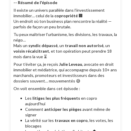
-- Résumé de l'épisode
Il existe un univers parallèle dans l’investissement
immobilier… celui de la
copropriété
🏢
Un endroit où ton business plan rencontre la réalité —
parfois de façon un peu brutale.
Tu peux maîtriser l’urbanisme, les divisions, les travaux, la
négo…
Mais un
syndic dépassé
, un
travail non autorisé
, un
voisin récalcitrant
, et ton opération peut prendre 18
mois dans la vue ⏳
Pour t’éviter ça, je reçois
Julie Leveau
, avocate en droit
immobilier et médiatrice, qui accompagne depuis 10+ ans
marchands, promoteurs et investisseurs dans des
dossiers souvent… mouvementés 😅
On voit ensemble dans cet épisode :
Les
litiges les plus fréquents
en copro
aujourd’hui
Comment
anticiper les pièges
avant même de
signer
La vérité sur les
travaux en copro
, les votes, les
blocages