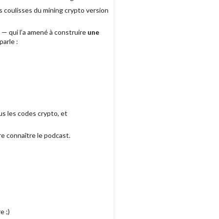
s coulisses du mining crypto version
 — qui l’a amené à construire
une
arle :
us les codes crypto, et
re connaître le podcast.
e ;)