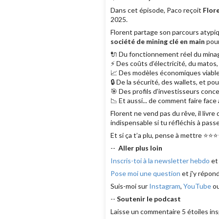
Dans cet épisode, Paco reçoit
Flor
2025.
Florent partage son parcours atypiq
société de mining clé en main
pour
🔌 Du fonctionnement réel du minage
⚡ Des coûts d’électricité, du matos
📈 Des modèles économiques viables e
🔒 De la sécurité, des wallets, et pou
🎯 Des profils d’investisseurs conce
📉 Et aussi... de comment faire face 
Florent ne vend pas du rêve, il livr
indispensable si tu réfléchis à passe
Et si ça t’a plu, pense à mettre ⭐⭐⭐
--
Aller plus loin
Inscris-toi à la newsletter hebdo
et
Pose moi une question
et j'y répon
Suis-moi sur
Instagram
,
YouTube
o
--
Soutenir le podcast
Laisse un commentaire 5 étoiles ins