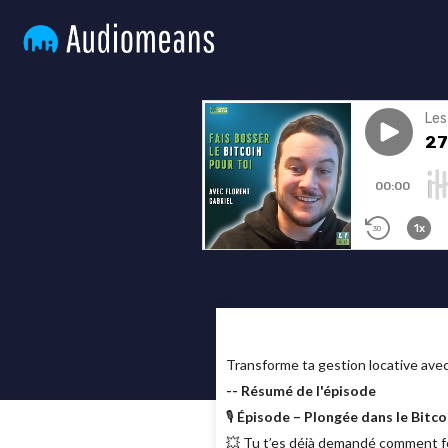
Transforme ta gestion locative av
-- Résumé de l'épisode
🎙️
Épisode – Plongée dans le Bitcoi
💥 Tu t’es déjà demandé comment fon