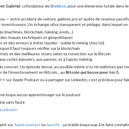
ent Gabriel
, cofondateur de
Blobb.io
, pour une immersion totale dans le
ue — entre accident de voiture, galères pro et quête de revenus passifs
 investisseurs. Un échange ultra transparent et pédago, dans lequel on p
 (machines, blockchain, halving, pools…)
, des risques techniques et géopolitiques
t des erreurs à éviter (spoiler : oublie le mining chez toi)
rquoi il faut toujours vérifier sur la blockchain
rnés et des meilleures strats selon ta conviction sur le Bitcoin
aux cycles baissiers, aux pannes, et à l’après-halving.
e du concret. Un épisode dense, accessible même si tu ne maîtrises pas to
r de l’investissement en Bitcoin... au
Bitcoin qui bosse pour toi
💪
⭐⭐ sur Apple Podcast ou à partager sur LinkedIn, c’est précieux pour fai
 ne loupe aucun apprentissage sur le podcast
drai sans faute
u
LinkedIn
piré sur
Apple podcast
ou
Spotify
- ça m’aide beaucoup à le faire connaîtr