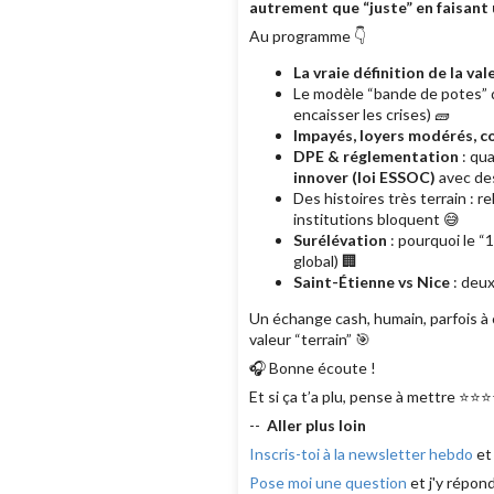
autrement que “juste” en faisant
Au programme 👇
La vraie définition de la val
Le modèle “bande de potes” d
encaisser les crises) 🧱
Impayés, loyers modérés,
DPE & réglementation
: qua
innover (loi ESSOC)
avec des
Des histoires très terrain : 
institutions bloquent 😅
Surélévation
: pourquoi le “1
global) 🏢
Saint-Étienne vs Nice
: deux
Un échange cash, humain, parfois à c
valeur “terrain” 🎯
🎧 Bonne écoute !
Et si ça t’a plu, pense à mettre ⭐⭐⭐
--
Aller plus loin
Inscris-toi à la newsletter hebdo
et
Pose moi une question
et j'y répon