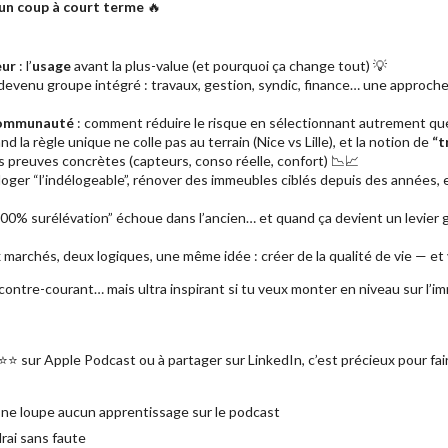
 un coup à court terme
🔥
eur
: l’
usage
avant la plus-value (et pourquoi ça change tout) 💡
evenu groupe intégré : travaux, gestion, syndic, finance… une approch
 communauté
: comment réduire le risque en sélectionnant autrement que 
nd la règle unique ne colle pas au terrain (Nice vs Lille), et la notion de
“t
 preuves concrètes (capteurs, conso réelle, confort) 📉📈
reloger “l’indélogeable”, rénover des immeubles ciblés depuis des années,
00% surélévation” échoue dans l’ancien… et quand ça devient un levier géni
 marchés, deux logiques, une même idée : créer de la qualité de vie — et v
ontre-courant… mais ultra inspirant si tu veux monter en niveau sur l’imm
⭐⭐ sur Apple Podcast ou à partager sur LinkedIn, c’est précieux pour fai
 ne loupe aucun apprentissage sur le podcast
drai sans faute