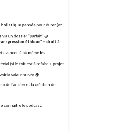
e
holistique
pensée pour durer (et
via un dossier “parfait” 🤝
ransgression éthique”
+
droit à
 et avancer là où même les
al (si le toit est à refaire + projet
oir la valeur suivre 🌍
o de l’ancien et la création de
re connaître le podcast.