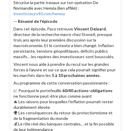
Sécurise la partie travaux sur ton opération De
Normandie avec Heméa (lien affilié) :
investisseurs40.com/hemea
-- Résumé de l'épisode
Dans cet épisode, Paco retrouve
Vincent Deluard
,
directeur de la recherche macro chez StoneX, presque
trois ans après leur première discussion sur la
macroéconomie. Et le contexte a bien changé. Inflation
persistante, tensions géopolitiques, déficits publics
massifs… les repères des investisseurs sont bousculés.
Vincent nous aide à prendre du recul sur les grandes
forces à l’œuvre et sur ce que cela pourrait signifier pour
les marchés dans les
5 à 10 prochaines années
.
Au programme de cette conversation passionnante :
📈 Pourquoi le portefeuille
60/40 actions-obligations
ne fonctionne peut-être plus comme avant
🔥 Les raisons pour lesquelles l’inflation pourrait rester
durablement élevée
🌍 Les conséquences du retour du protectionnisme et
de la fragmentation du monde
💰 Le rôle réel des banques centrales… et la fin possible
de leur indépendance