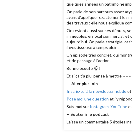
quelques années un patrimoine impre
On parle de son parcours assez atypi
avant d’appliquer exactement les 
des travaux : elle nous explique com
On revient aussi sur ses débuts, se
immeubles, en local commercial, et c
aujourd’hui. On parle stratégie, cas
investisseuse à temps plein.
Un épisode très concret, qui montre
et de passage à l’action.
Bonne écoute 🎧 !
Et si ça t’a plu, pense à mettre ⭐⭐⭐
--
Aller plus loin
Inscris-toi à la newsletter hebdo
et
Pose moi une question
et j'y répon
Suis-moi sur
Instagram
,
YouTube
o
--
Soutenir le podcast
Laisse un commentaire 5 étoiles ins