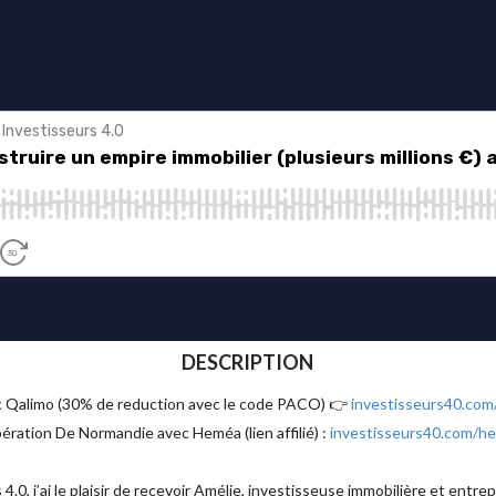
DESCRIPTION
ec Qalimo (30% de reduction avec le code PACO) 👉
investisseurs40.com
pération De Normandie avec Heméa (lien affilié) :
investisseurs40.com/h
.0, j’ai le plaisir de recevoir Amélie, investisseuse immobilière et entre