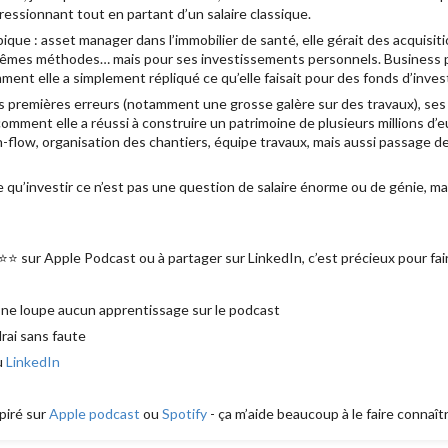
ssionnant tout en partant d’un salaire classique.
que : asset manager dans l’immobilier de santé, elle gérait des acquisiti
mêmes méthodes… mais pour ses investissements personnels. Business p
ment elle a simplement répliqué ce qu’elle faisait pour des fonds d’inve
s premières erreurs (notamment une grosse galère sur des travaux), ses
omment elle a réussi à construire un patrimoine de plusieurs millions d’e
h-flow, organisation des chantiers, équipe travaux, mais aussi passage d
 qu’investir ce n’est pas une question de salaire énorme ou de génie, m
⭐⭐ sur Apple Podcast ou à partager sur LinkedIn, c’est précieux pour fai
 ne loupe aucun apprentissage sur le podcast
drai sans faute
u
LinkedIn
piré sur
Apple podcast
ou
Spotify
- ça m’aide beaucoup à le faire connaîtr