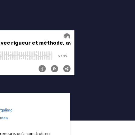
/qalimo
emea
preneure, qui a construit en