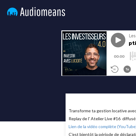
Transforme ta gestion locative av
Replay de l' Atelier Live #16 diffusé
Lien de la vidéo complète (YouTube
C'est bientôt la période de déclarat