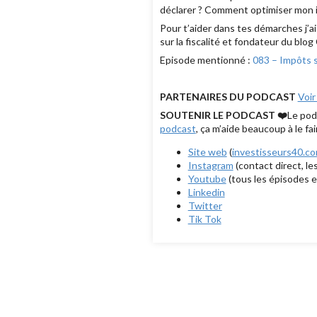
déclarer ? Comment optimiser mon i
Pour t’aider dans tes démarches j’a
sur la fiscalité et fondateur du blo
Episode mentionné :
083 – Impôts s
PARTENAIRES DU PODCAST
Voir
SOUTENIR LE PODCAST ❤️
Le pod
podcast
, ça m’aide beaucoup à le fa
Site web
(
investisseurs40.c
Instagram
(contact direct, le
Youtube
(tous les épisodes e
Linkedin
Twitter
Tik Tok