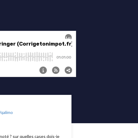
/qalimo
noté ? sur quelles cases dois-je