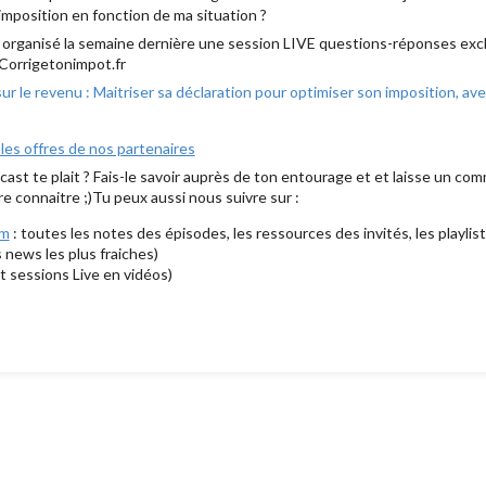
mposition en fonction de ma situation ?
i organisé la semaine dernière une session LIVE questions-réponses excl
g Corrigetonimpot.fr
ur le revenu : Maitriser sa déclaration pour optimiser son imposition, av
 les offres de nos partenaires
cast te plait ? Fais-le savoir auprès de ton entourage et et laisse un com
ire connaitre ;)Tu peux aussi nous suivre sur :
om
: toutes les notes des épisodes, les ressources des invités, les playlist
s news les plus fraiches)
t sessions Live en vidéos)