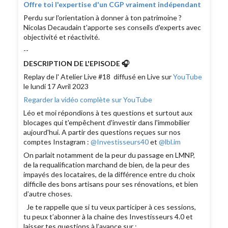
Offre toi l'expertise d'un CGP vraiment indépendant
Perdu sur l'orientation à donner à ton patrimoine ?
Nicolas Decaudain t'apporte ses conseils d'experts avec
objectivité et réactivité.
--
DESCRIPTION DE L'EPISODE 🎧
Replay de l' Atelier Live #18 diffusé en Live sur
YouTube
le lundi 17 Avril 2023
Regarder la vidéo complète sur YouTube
Léo et moi répondions à tes questions et surtout aux
blocages qui t'empêchent d'investir dans l'immobilier
aujourd'hui. A partir des questions reçues sur nos
comptes Instagram :
@Investisseurs40
et
@lbl.im
On parlait notamment de la peur du passage en LMNP,
de la requalification marchand de bien, de la peur des
impayés des locataires, de la différence entre du choix
difficile des bons artisans pour ses rénovations, et bien
d’autre choses.
Je te rappelle que si tu veux participer à ces sessions,
tu peux t’abonner à la chaine des Investisseurs 4.0 et
laisser tes questions à l’avance sur :