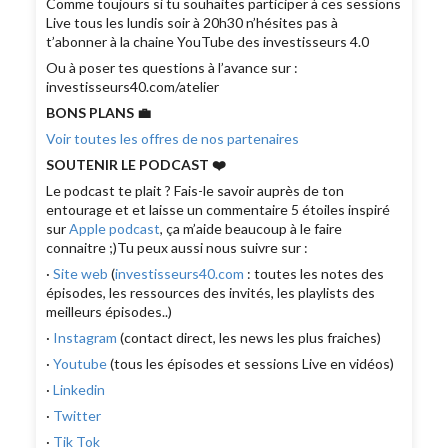
Comme toujours si tu souhaites participer à ces sessions
Live tous les lundis soir à 20h30 n’hésites pas à
t’abonner à la chaine YouTube des investisseurs 4.0
Ou à poser tes questions à l’avance sur :
investisseurs40.com/atelier
BONS PLANS 💼
Voir toutes les offres de nos partenaires
SOUTENIR LE PODCAST ❤️
Le podcast te plait ? Fais-le savoir auprès de ton
entourage et et laisse un commentaire 5 étoiles inspiré
sur
Apple podcast
, ça m’aide beaucoup à le faire
connaitre ;)Tu peux aussi nous suivre sur :
·
Site web
(
investisseurs40.com
: toutes les notes des
épisodes, les ressources des invités, les playlists des
meilleurs épisodes..)
·
Instagram
(contact direct, les news les plus fraiches)
·
Youtube
(tous les épisodes et sessions Live en vidéos)
·
Linkedin
·
Twitter
·
Tik Tok