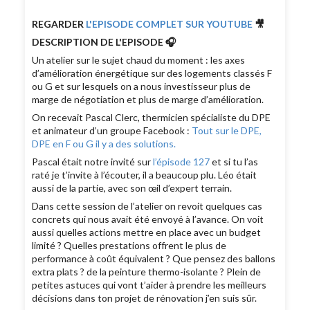
REGARDER
L'EPISODE COMPLET SUR YOUTUBE
🎥
DESCRIPTION DE L'EPISODE 🎧
Un atelier sur le sujet chaud du moment : les axes
d’amélioration énergétique sur des logements classés F
ou G et sur lesquels on a nous investisseur plus de
marge de négotiation et plus de marge d’amélioration.
On recevait Pascal Clerc, thermicien spécialiste du DPE
et animateur d’un groupe Facebook :
Tout sur le DPE,
DPE en F ou G il y a des solutions.
Pascal était notre invité sur
l’épisode 127
et si tu l’as
raté je t’invite à l’écouter, il a beaucoup plu. Léo était
aussi de la partie, avec son œil d’expert terrain.
Dans cette session de l’atelier on revoit quelques cas
concrets qui nous avait été envoyé à l’avance. On voit
aussi quelles actions mettre en place avec un budget
limité ? Quelles prestations offrent le plus de
performance à coût équivalent ? Que pensez des ballons
extra plats ? de la peinture thermo-isolante ? Plein de
petites astuces qui vont t’aider à prendre les meilleurs
décisions dans ton projet de rénovation j’en suis sûr.