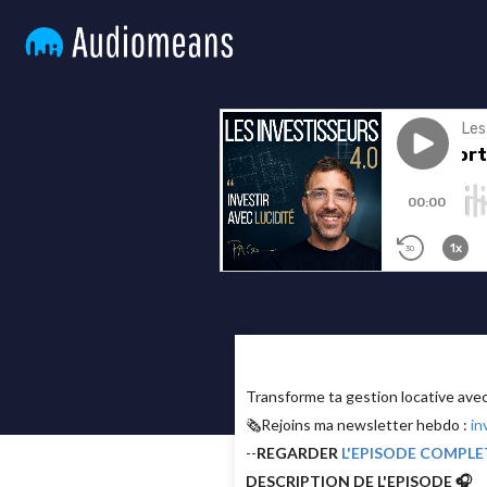
Transforme ta gestion locative av
🗞Rejoins ma newsletter hebdo :
in
--
REGARDER
L'EPISODE COMPLE
DESCRIPTION DE L'EPISODE 🎧