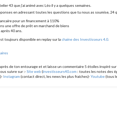
telier 43 que j’ai animé avec Léo il y a quelques semaines.
éponses en adressant toutes les questions que tu nous as soumise, 24
ancaire pour un financement à 110%
ans une offre de prêt en marchand de biens
 après 40 ans.
est toujours disponible en replay sur la
chaine des Investisseurs 4.0.
aires
 auprès de ton entourage et et laisse un commentaire 5 étoiles inspiré su
nous suivre sur :·
Site web
(
investisseurs40.com
: toutes les notes des ép
)·
Instagram
(contact direct, les news les plus fraiches)·
Youtube
(tous l