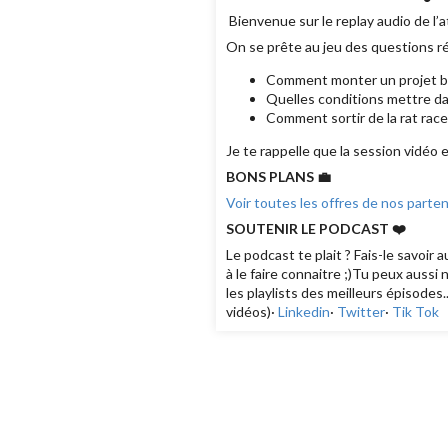
Bienvenue sur le replay audio de l’a
On se prête au jeu des questions r
Comment monter un projet b
Quelles conditions mettre d
Comment sortir de la rat race
Je te rappelle que la session vidéo 
BONS PLANS 💼
Voir toutes les offres de nos parten
SOUTENIR LE PODCAST ❤️
Le podcast te plait ? Fais-le savoir
à le faire connaitre ;)Tu peux aussi 
les playlists des meilleurs épisodes..
vidéos)·
Linkedin
·
Twitter
·
Tik Tok