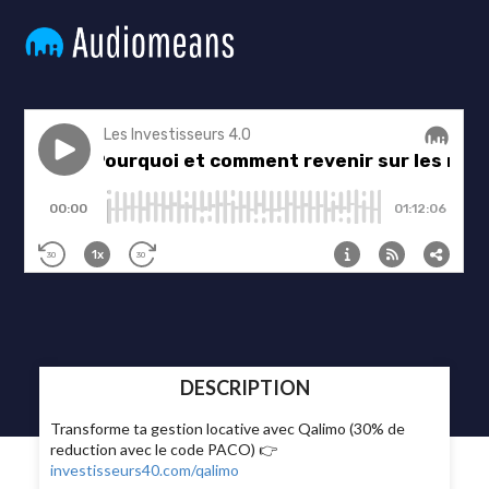
DESCRIPTION
Transforme ta gestion locative avec Qalimo (30% de
reduction avec le code PACO) 👉
investisseurs40.com/qalimo