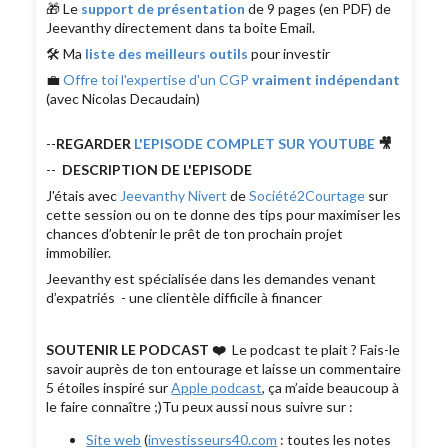
🎁 Le
support de présentation
de 9 pages (en PDF) de
Jeevanthy directement dans ta boite Email.
🛠 Ma
liste des meilleurs outils
pour investir
💼
Offre toi l'expertise d'un CGP
vraiment indépendant
(avec Nicolas Decaudain)
--
REGARDER
L'EPISODE COMPLET SUR YOUTUBE
🎥
--
DESCRIPTION DE L'EPISODE
J'étais avec
Jeevanthy Nivert
de
Société2Courtage
sur
cette session ou on te donne des tips pour maximiser les
chances d’obtenir le prêt de ton prochain projet
immobilier.
Jeevanthy est spécialisée dans les demandes venant
d’expatriés - une clientèle difficile à financer
SOUTENIR LE PODCAST ❤️
Le podcast te plait ? Fais-le
savoir auprès de ton entourage et laisse un commentaire
5 étoiles inspiré sur
Apple podcast
, ça m’aide beaucoup à
le faire connaître ;)Tu peux aussi nous suivre sur :
Site web
(
investisseurs40.com
: toutes les notes