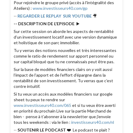
Pour rejoindre le groupe privé (accès à l'intégralité des
Ateliers) :
www.investisseurs40.com/gp
--
REGARDER LE REPLAY SUR YOUTUBE
🎥
-- DESCRIPTION DE L'EPISODE
▶️
Sur cette session on aborde les aspects de rentabilité
d’un investissement locatif avec une version dynamique
et holistique de son parc immobilier.
Tu y verras des notions nouvelles et très interessantes
comme le ratio de rendement sur apport personnel ou
sur capital bloqué que tu ne connaissais peut être pas.
Sur la base de modèles financiers clairs on y voit aussi
l’impact de l’apport et de l’effort d’épargne dans la
rentabilité de son investissement. Tu verras que c’est
contre intuitif.
Si tu veux un accès aux modèles financiers sur google
sheet tu peux te rendre sur
www.investisseurs40.com/065
et si tu veux être averti
en priorité du prochain Live sur la partie Marchand de
bien - pense à t’abonner à la newsletter que j’envoie
tous les weekends : via le lien :
investisseurs40.com/nl
--
SOUTENIR LE PODCAST ❤️
Le podcast te plait ?