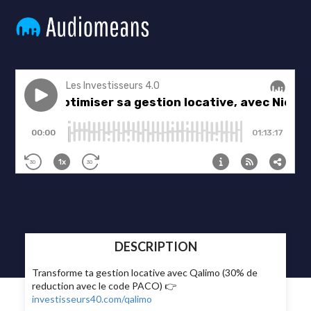
DESCRIPTION
Transforme ta gestion locative avec Qalimo (30% de
reduction avec le code PACO) 👉
investisseurs40.com/qalimo