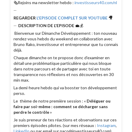
🗞Rejoins ma newsletter hebdo :
investisseurs40.com/nl
--
REGARDER
L'EPISODE COMPLET SUR YOUTUBE
🎥
--
DESCRIPTION DE L'EPISODE
💼💰
Bienvenue sur Dimanche Développement : ton nouveau
rendez-vous hebdo du weekend en collaboration avec
Bruno Rako, investisseur et entrepreneur que tu connais
déjà.
Chaque dimanche on te propose donc d’examiner en
détail une problématique particulière qui nous bloque
dans notre parcours et de partager avec toi en toute
transparence nos réflexions et nos découvertes en 30
min max.
La demi-heure hebdo qui va booster ton développement
perso.
Le thème de notre première session : «
Déléguer ou
faire par soi-même : comment se décharger sans
perdre le contrôle
»
Je suis preneur de tes réactions et observations sur ces
premiers épisodes pilotes. (sur mes réseaux :
Instagram
,
LinkedIn
ou par email sur paco@investisseurs40.com)