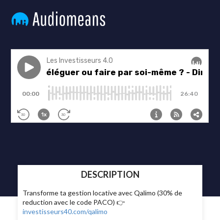
DESCRIPTION
Transforme ta gestion locative avec Qalimo (30% de
reduction avec le code PACO) 👉
investisseurs40.com/qalimo