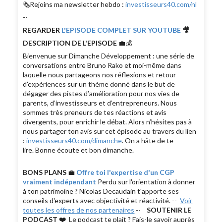
🗞Rejoins ma newsletter hebdo :
investisseurs40.com/nl
--
REGARDER
L'EPISODE COMPLET SUR YOUTUBE
🎥
DESCRIPTION DE L'EPISODE
💼💰
Bienvenue sur Dimanche Développement : une série de
conversations entre Bruno Rako et moi-même dans
laquelle nous partageons nos réflexions et retour
d’expériences sur un thème donné dans le but de
dégager des pistes d’amélioration pour nos vies de
parents, d’investisseurs et d’entrepreneurs. Nous
sommes très preneurs de tes réactions et avis
divergents, pour enrichir le débat. Alors n’hésites pas à
nous partager ton avis sur cet épisode au travers du lien
:
investisseurs40.com/dimanche
. On a hâte de te
lire. Bonne écoute et bon dimanche.
BONS PLANS
💼
Offre toi l'expertise d'un CGP
vraiment indépendant
Perdu sur l'orientation à donner
à ton patrimoine ? Nicolas Decaudain t'apporte ses
conseils d'experts avec objectivité et réactivité. --
Voir
toutes les offres de nos partenaires
--
SOUTENIR LE
PODCAST ❤️
Le podcast te plait ? Fais-le savoir auprès