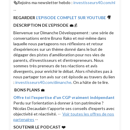
🗞Rejoins ma newsletter hebdo :
investisseurs40.com/nl
--
REGARDER
L'EPISODE COMPLET SUR YOUTUBE
🎥
DESCRIPTION DE L'EPISODE
💼💰
Bienvenue sur Dimanche Développement : une série de
conversations entre Bruno Rako et moi-même dans
laquelle nous partageons nos réflexions et retour
d’expériences sur un thème donné dans le but de
dégager des pistes d’amélioration pour nos vies de
parents, d’investisseurs et d’entrepreneurs. Nous
sommes très preneurs de tes réactions et avis
divergents, pour enrichir le débat. Alors n’hésites pas à
nous partager ton avis sur cet épisode au travers du lien
:
investisseurs40.com/dimanche
. On a hâte de te lire.
BONS PLANS
💼
Offre toi l'expertise d'un CGP vraiment indépendant
Perdu sur l'orientation à donner à ton patrimoine ?
Nicolas Decaudain t'apporte ses conseils d'experts avec
objectivité et réactivité. --
Voir toutes les offres de nos
partenaires
--
SOUTENIR LE PODCAST ❤️