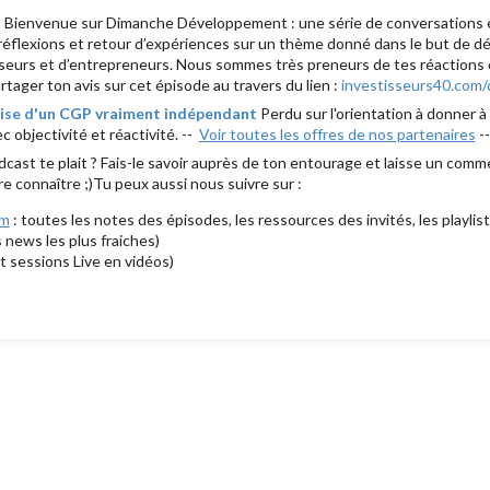
 Bienvenue sur Dimanche Développement : une série de conversations
réflexions et retour d’expériences sur un thème donné dans le but de dé
sseurs et d’entrepreneurs. Nous sommes très preneurs de tes réactions et
rtager ton avis sur cet épisode au travers du lien :
investisseurs40.com
rtise d'un CGP vraiment indépendant
Perdu sur l'orientation à donner à
c objectivité et réactivité. --
Voir toutes les offres de nos partenaires
-
dcast te plait ? Fais-le savoir auprès de ton entourage et laisse un comme
ire connaître ;)Tu peux aussi nous suivre sur :
om
: toutes les notes des épisodes, les ressources des invités, les playlist
s news les plus fraiches)
t sessions Live en vidéos)