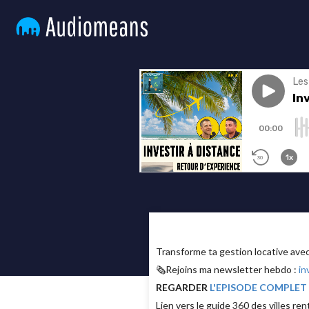
Transforme ta gestion locative av
🗞Rejoins ma newsletter hebdo :
in
REGARDER
L'EPISODE COMPLET
Lien vers le guide 360 des villes re