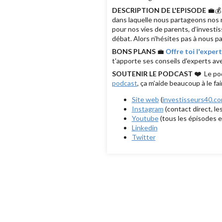
DESCRIPTION DE L'EPISODE
💼💰
dans laquelle nous partageons nos 
pour nos vies de parents, d’investi
débat. Alors n’hésites pas à nous pa
BONS PLANS
💼
Offre toi l'expe
t'apporte ses conseils d'experts ave
SOUTENIR LE PODCAST ❤️
Le po
podcast
, ça m’aide beaucoup à le fa
Site web
(
investisseurs40.c
Instagram
(contact direct, le
Youtube
(tous les épisodes e
Linkedin
Twitter