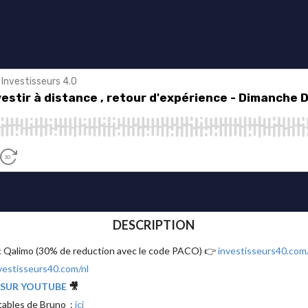
DESCRIPTION
ec Qalimo (30% de reduction avec le code PACO) 👉
investisseurs40.com
vestisseurs40.com/nl
 SUR YOUTUBE
🎥
ntables de Bruno :
ici