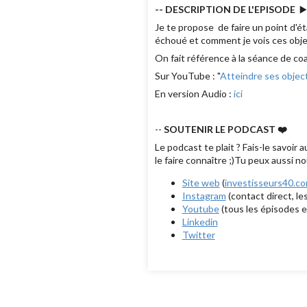
-- DESCRIPTION DE L'EPISODE
▶
Je te propose de faire un point d'éta
échoué et comment je vois ces objec
On fait référence à la séance de coa
Sur YouTube : "
Atteindre ses object
En version Audio :
ici
--
SOUTENIR LE PODCAST ❤️
Le podcast te plait ? Fais-le savoir
le faire connaître ;)Tu peux aussi no
Site web
(
investisseurs40.c
Instagram
(contact direct, le
Youtube
(tous les épisodes e
Linkedin
Twitter