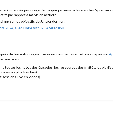
️
pe à mi-année pour regarder ce que j’ai réussi à faire sur les 6 premiers mo
tifs par rapport à ma vision actuelle.
ching sur les objectifs de Janvier dernier :
ifs 2024, avec Claire Vitoux - Atelier #50
"
 auprès de ton entourage et laisse un commentaire 5 étoiles inspiré sur
Ap
us suivre sur :
om
: toutes les notes des épisodes, les ressources des invités, les playlist
s news les plus fraiches)
t sessions Live en vidéos)