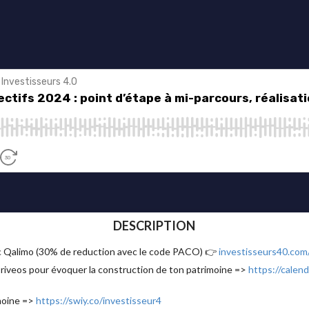
DESCRIPTION
ec Qalimo (30% de reduction avec le code PACO) 👉
investisseurs40.com
Priveos pour évoquer la construction de ton patrimoine =>
https://calend
imoine =>
https://swiy.co/investisseur4