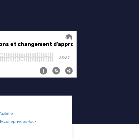
/qalimo
ly.com/priveos-luc-