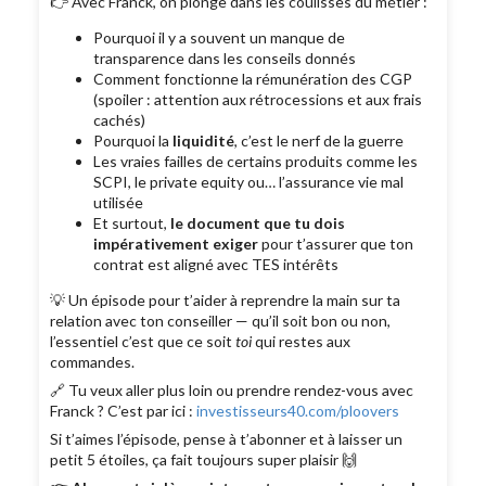
👉 Avec Franck, on plonge dans les coulisses du métier :
Pourquoi il y a souvent un manque de
transparence dans les conseils donnés
Comment fonctionne la rémunération des CGP
(spoiler : attention aux rétrocessions et aux frais
cachés)
Pourquoi la
liquidité
, c’est le nerf de la guerre
Les vraies failles de certains produits comme les
SCPI, le private equity ou… l’assurance vie mal
utilisée
Et surtout,
le document que tu dois
impérativement exiger
pour t’assurer que ton
contrat est aligné avec TES intérêts
💡 Un épisode pour t’aider à reprendre la main sur ta
relation avec ton conseiller — qu’il soit bon ou non,
l’essentiel c’est que ce soit
toi
qui restes aux
commandes.
🔗 Tu veux aller plus loin ou prendre rendez-vous avec
Franck ? C’est par ici :
investisseurs40.com/ploovers
Si t’aimes l’épisode, pense à t’abonner et à laisser un
petit 5 étoiles, ça fait toujours super plaisir 🙌