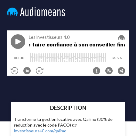
DESCRIPTION
Transforme ta gestion locative avec Qalimo (30% de
reduction avec le code PACO) 👉
investisseurs40.com/qalimo