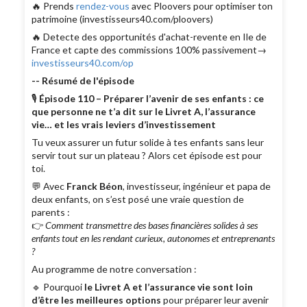
🔥 Prends
rendez-vous
avec Ploovers pour optimiser ton
patrimoine (investisseurs40.com/ploovers)
🔥 Detecte des opportunités d'achat-revente en Ile de
France et capte des commissions 100% passivement→
investisseurs40.com/op
-- Résumé de l'épisode
🎙
Épisode 110 – Préparer l’avenir de ses enfants : ce
que personne ne t’a dit sur le Livret A, l’assurance
vie… et les vrais leviers d’investissement
Tu veux assurer un futur solide à tes enfants sans leur
servir tout sur un plateau ? Alors cet épisode est pour
toi.
💬 Avec
Franck Béon
, investisseur, ingénieur et papa de
deux enfants, on s’est posé une vraie question de
parents :
👉
Comment transmettre des bases financières solides à ses
enfants tout en les rendant curieux, autonomes et entreprenants
?
Au programme de notre conversation :
🔹 Pourquoi
le Livret A et l’assurance vie sont loin
d’être les meilleures options
pour préparer leur avenir