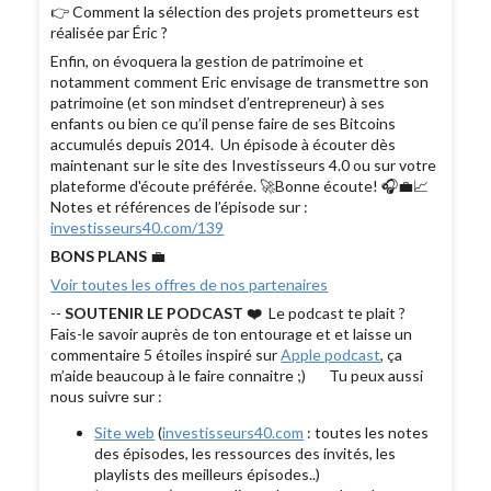
👉 Comment la sélection des projets prometteurs est
réalisée par Éric ?
Enfin, on évoquera la gestion de patrimoine et
notamment comment Eric envisage de transmettre son
patrimoine (et son mindset d’entrepreneur) à ses
enfants ou bien ce qu’il pense faire de ses Bitcoins
accumulés depuis 2014. Un épisode à écouter dès
maintenant sur le site des Investisseurs 4.0 ou sur votre
plateforme d'écoute préférée. 🚀Bonne écoute! 🎧💼📈
Notes et références de l’épisode sur :
investisseurs40.com/139
BONS PLANS
💼
Voir toutes les offres de nos partenaires
--
SOUTENIR LE PODCAST ❤️
Le podcast te plait ?
Fais-le savoir auprès de ton entourage et et laisse un
commentaire 5 étoiles inspiré sur
Apple podcast
, ça
m’aide beaucoup à le faire connaitre ;) Tu peux aussi
nous suivre sur :
Site web
(
investisseurs40.com
: toutes les notes
des épisodes, les ressources des invités, les
playlists des meilleurs épisodes..)