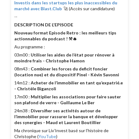
Investis dans les startups les plus inaccessibles du
marché avec Blast.Club
🚀 (Accès sur candidature)
--
DESCRIPTION DE L'EPISODE
Nouveau format Episode Retro : les meilleurs tips
actionnables du podcast ! ⚒️🔥
Au programme :
03m00 :
Utiliser les aides de l’état pour rénover à
moindre frais - Christophe Hamon
08m43 :
Combiner les forces du deficit foncier
(location nue) et du dispositif Pinel - Kévin Savonni
14m12 :
Acheter de l’immobilier en tant qu’expatrié.e
- Christèle Biganzoli
17m00 :
Multiplier les associations pour faire sauter
son plafond de verre - Guillaume Le Ber
24m38 :
Diversifier ses activités autour de
l’immobilier pour rassurer la banque et développer
des synergies - Maud et Laurent Boutillier
Ma chronique sur Liv’Invest basé sur l’histoire de
Christophe (
YouTube
)