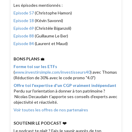
Les épisodes mentionnés :
Episode 57
(Christophe Hamon)
Episode 18
(Kévin Savonni)
Episode 69
(Christèle Biganzoli)
Episode 88
(Guillaume Le Ber)
Episode 84
(Laurent et Maud)
BONS PLANS
💼
Forme toi sur les ETFs
(
www.investirsimple.com/investisseurs40
) avec Thomas
(Réduction de 30% avec le code promo "4.0")
Offre toi l'expertise d'un CGP vraiment indépendant
Perdu sur l'orientation à donner à ton patrimoine ?
Nicolas Decaudain t'apporte ses conseils d'experts avec
objectivité et réactivité.
Voir toutes les offres de nos partenaires
SOUTENIR LE PODCAST ❤️
Le podcast te plait ? Fais-le savoir auprès de ton