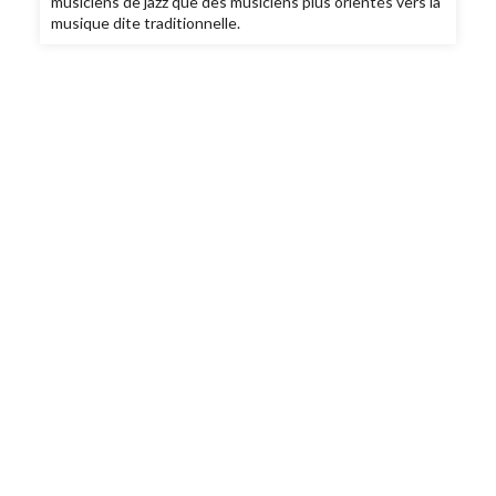
musiciens de jazz que des musiciens plus orientés vers la
musique dite traditionnelle.