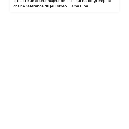
qui a été un acteur majeur de celle qui fut longtemps la
chaîne référence du jeu-vidéo, Game One.