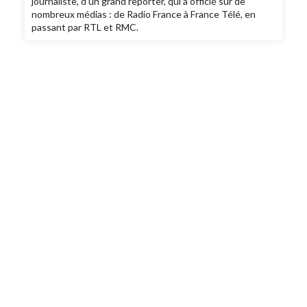
journaliste, d’un grand reporter, qui a officié sur de
nombreux médias : de Radio France à France Télé, en
passant par RTL et RMC.