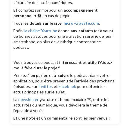
sécurisée des outils numériques.
Et comptez sur moi pour un
accompagnement
personnel
👨‍🏫 en cas de pépin.
Tous les détails
sur le site
micro-cravate.com
.
Enfin,
la chaîne
Youtube
donne
aux enfants
(et à vous)
de bonnes astuces pour une utilisation sereine de leur
smartphone, en plus de la rubrique contenant ce
podcast.
Vous trouvez ce podcast
intéressant
et
utile
❓
Aidez-
moi
à faire durer le projet❗️
Pensez à
en parler,
et à
suivre
le podcast dans votre
application, pour être prévenu de l'arrivée des prochains
épisodes, sur
Twitter
, et
Facebook
pour obtenir les
actus principales sur le sujet.
La
newsletter
gratuite et hebdomadaire ✉️, outre les
actualités du numérique, vous dévoilera le thème de
l'épisode à venir.
Et une
note
et un
commentaire
sont les bienvenus !