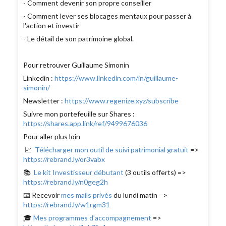
- Comment devenir son propre conseiller
- Comment lever ses blocages mentaux pour passer à
l'action et investir
- Le détail de son patrimoine global.
Pour retrouver Guillaume Simonin
Linkedin :
https://www.linkedin.com/in/guillaume-
simonin/
Newsletter :
https://www.regenize.xyz/subscribe
Suivre mon portefeuille sur Shares :
https://shares.app.link/ref/9499676036
Pour aller plus loin
📈
Télécharger mon outil de suivi patrimonial gratuit
=>
https://rebrand.ly/or3vabx
📚
Le kit Investisseur débutant
(3 outils offerts) =>
https://rebrand.ly/n0geg2h
📧 Recevoir
mes mails privés
du lundi matin =>
https://rebrand.ly/w1rgm31
🎓
Mes programmes d’accompagnement
=>